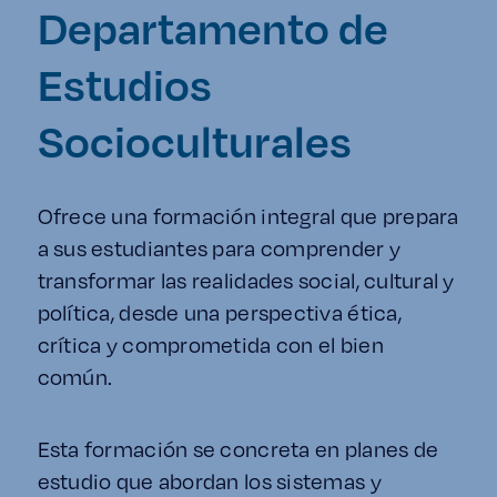
Enlaces de interés
Departamento de
Estudios
Aspirantes
Socioculturales
Becas
Graduaciones
Ofrece una formación integral que prepara
a sus estudiantes para comprender y
CRUCE
transformar las realidades social, cultural y
política, desde una perspectiva ética,
Derecho
crítica y comprometida con el bien
común.
Lo más buscado
Esta formación se concreta en planes de
Carreras
estudio que abordan los sistemas y